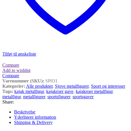
Tilføj til ønskeliste
Compare
Add to wishlist
Compare
Varenummer (SKU):
SP031
Kategorier:
Alle produkter
,
Sjove metalfigurer
,
Sport og interesser
Tags:
kajak metalfigur
,
kajakroer gave
,
kajakroer metalfigur
,
metalfigur
,
metalfigurer
,
sportsfigurer
,
sportsgaver
Share:
Beskrivelse
Yderligere information
Shipping & Delivery