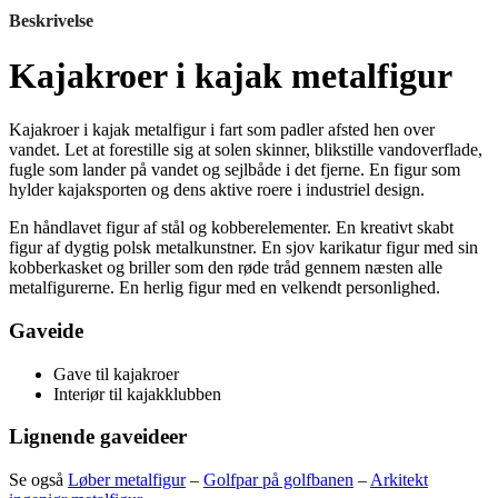
Beskrivelse
Kajakroer i kajak metalfigur
Kajakroer i kajak metalfigur i fart som padler afsted hen over
vandet. Let at forestille sig at solen skinner, blikstille vandoverflade,
fugle som lander på vandet og sejlbåde i det fjerne. En figur som
hylder kajaksporten og dens aktive roere i industriel design.
En håndlavet figur af stål og kobberelementer. En kreativt skabt
figur af dygtig polsk metalkunstner. En sjov karikatur figur med sin
kobberkasket og briller som den røde tråd gennem næsten alle
metalfigurerne. En herlig figur med en velkendt personlighed.
Gaveide
Gave til kajakroer
Interiør til kajakklubben
Lignende gaveideer
Se også
Løber metalfigur
–
Golfpar på golfbanen
–
Arkitekt