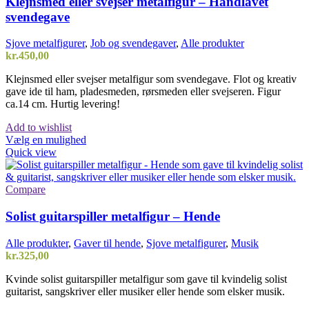
Klejnsmed eller svejser metalfigur – Håndlavet
svendegave
Sjove metalfigurer
,
Job og svendegaver
,
Alle produkter
kr.
450,00
Klejnsmed eller svejser metalfigur som svendegave. Flot og kreativ
gave ide til ham, pladesmeden, rørsmeden eller svejseren. Figur
ca.14 cm. Hurtig levering!
Add to wishlist
Vælg en mulighed
Quick view
Compare
Solist guitarspiller metalfigur – Hende
Alle produkter
,
Gaver til hende
,
Sjove metalfigurer
,
Musik
kr.
325,00
Kvinde solist guitarspiller metalfigur som gave til kvindelig solist
guitarist, sangskriver eller musiker eller hende som elsker musik.