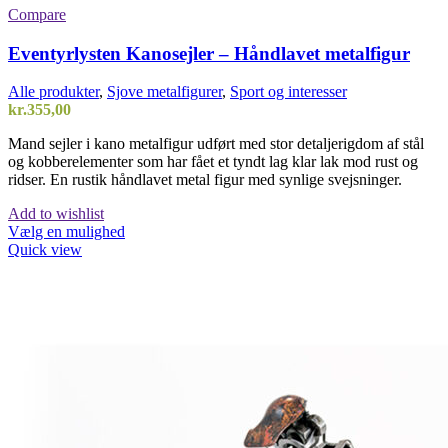
Compare
Eventyrlysten Kanosejler – Håndlavet metalfigur
Alle produkter
,
Sjove metalfigurer
,
Sport og interesser
kr.
355,00
Mand sejler i kano metalfigur udført med stor detaljerigdom af stål
og kobberelementer som har fået et tyndt lag klar lak mod rust og
ridser. En rustik håndlavet metal figur med synlige svejsninger.
Add to wishlist
Vælg en mulighed
Quick view