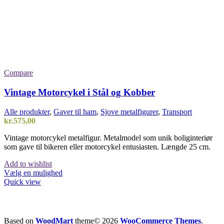
Compare
Vintage Motorcykel i Stål og Kobber
Alle produkter
,
Gaver til ham
,
Sjove metalfigurer
,
Transport
kr.
575,00
Vintage motorcykel metalfigur. Metalmodel som unik boliginteriør
som gave til bikeren eller motorcykel entusiasten. Længde 25 cm.
Add to wishlist
Vælg en mulighed
Quick view
Based on
WoodMart
theme© 2026
WooCommerce Themes
.