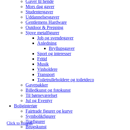
Gaver til hende
Mors dag gaver
Studentergaver
Uddannelsesgaver
Gentlemens Hardware
Outdoor & Prepping
Sjove metalfigurer
Job og svendegaver
Anledning
Bryllupsgaver
Sport og interesser
Fritid
Musik
Vinholdere
Transport
Toiletrulleholdere og toiletdeco
Gavepakker
Billedkunst og fotokunst
Til børneværelset
Jul og Eventyr
Boliginteriør
Fairtrade figurer og kurve
Symbolikfigurer
Træfigurer
Click to enlarge
Brugskunst