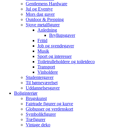
Gentlemens Hardware
Jul og Eventyr
Mors dag gaver
Outdoor & Prepping
Sjove metalfigurer
Anledning
Bryllupsgaver
Fritid
Job og svendegaver
Musik
Sport og interesser
Toiletrulleholdere og toiletdeco
Transport
Vinholdere
Studentergaver
Til børneværelset
Uddannelsesgaver
Boliginteriør
Brugskunst
Fairtrade figurer og kurve
Globusser og verdenskort
Symbolikfigurer
Træfigurer
Vintage deko