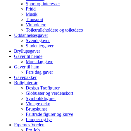
Sport og interesser
Fritid
Musik
Transport
Vinholdere
Toiletrulleholdere og toiletdeco
Uddannelsesgaver
Svendegaver
Studentergaver
Bryllupsgaver
Gaver til hende
Mors dag gave
Gaver til ham
Fars dag gaver
Gavepakker
Boliginteriør
Design Træfigurer
Globusser og verdenskort
Symbolikfigurer
Vintage deko
Brugskunst
Fairtrade figurer og kurve
Lamper og lys
Frøernes Verden
Frø Job