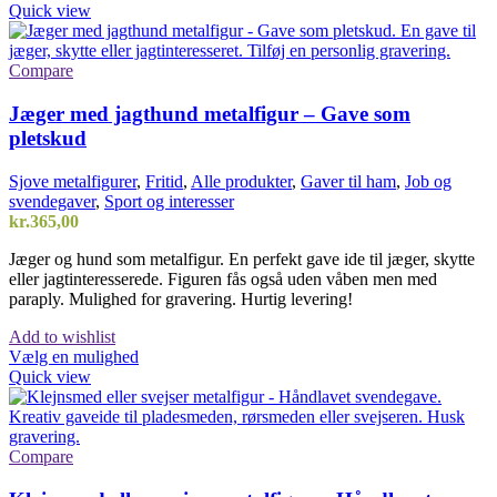
vare
Quick view
har
flere
varianter.
Compare
Mulighederne
kan
Jæger med jagthund metalfigur – Gave som
vælges
pletskud
på
varesiden
Sjove metalfigurer
,
Fritid
,
Alle produkter
,
Gaver til ham
,
Job og
svendegaver
,
Sport og interesser
kr.
365,00
Jæger og hund som metalfigur. En perfekt gave ide til jæger, skytte
eller jagtinteresserede. Figuren fås også uden våben men med
paraply. Mulighed for gravering. Hurtig levering!
Add to wishlist
Vælg en mulighed
Quick view
Compare