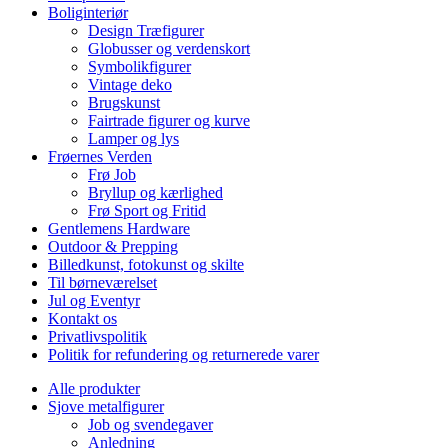
Boliginteriør
Design Træfigurer
Globusser og verdenskort
Symbolikfigurer
Vintage deko
Brugskunst
Fairtrade figurer og kurve
Lamper og lys
Frøernes Verden
Frø Job
Bryllup og kærlighed
Frø Sport og Fritid
Gentlemens Hardware
Outdoor & Prepping
Billedkunst, fotokunst og skilte
Til børneværelset
Jul og Eventyr
Kontakt os
Privatlivspolitik
Politik for refundering og returnerede varer
Alle produkter
Sjove metalfigurer
Job og svendegaver
Anledning