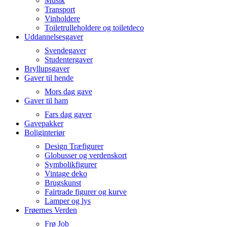
Musik
Transport
Vinholdere
Toiletrulleholdere og toiletdeco
Uddannelsesgaver
Svendegaver
Studentergaver
Bryllupsgaver
Gaver til hende
Mors dag gave
Gaver til ham
Fars dag gaver
Gavepakker
Boliginteriør
Design Træfigurer
Globusser og verdenskort
Symbolikfigurer
Vintage deko
Brugskunst
Fairtrade figurer og kurve
Lamper og lys
Frøernes Verden
Frø Job