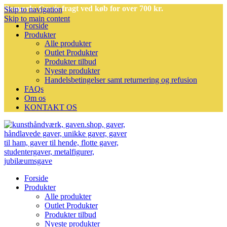
Bemærk: Gratis fragt ved køb for over 700 kr.
Skip to navigation
Skip to main content
Forside
Produkter
Alle produkter
Outlet Produkter
Produkter tilbud
Nyeste produkter
Handelsbetingelser samt returnering og refusion
FAQs
Om os
KONTAKT OS
Forside
Produkter
Alle produkter
Outlet Produkter
Produkter tilbud
Nyeste produkter