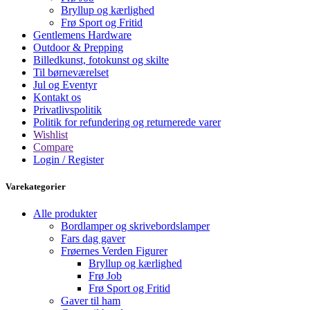
Bryllup og kærlighed
Frø Sport og Fritid
Gentlemens Hardware
Outdoor & Prepping
Billedkunst, fotokunst og skilte
Til børneværelset
Jul og Eventyr
Kontakt os
Privatlivspolitik
Politik for refundering og returnerede varer
Wishlist
Compare
Login / Register
Varekategorier
Alle produkter
Bordlamper og skrivebordslamper
Fars dag gaver
Frøernes Verden Figurer
Bryllup og kærlighed
Frø Job
Frø Sport og Fritid
Gaver til ham