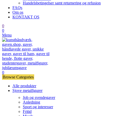
Handelsbetingelser samt returnering og refusion
FAQs
Om os
KONTAKT OS
0
0
Menu
0
Browse Categories
Alle produkter
Sjove metalfigurer
Job og svendegaver
Anledning
Sport og interesser
Fritid