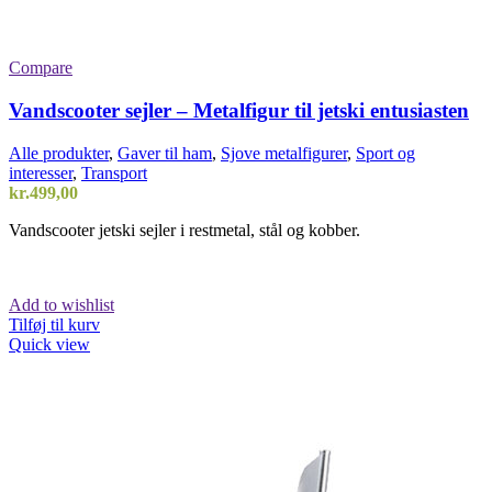
Compare
Vandscooter sejler – Metalfigur til jetski entusiasten
Alle produkter
,
Gaver til ham
,
Sjove metalfigurer
,
Sport og
interesser
,
Transport
kr.
499,00
Vandscooter jetski sejler i restmetal, stål og kobber.
Add to wishlist
Tilføj til kurv
Quick view