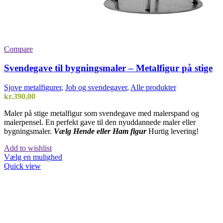
Compare
Svendegave til bygningsmaler – Metalfigur på stige
Sjove metalfigurer
,
Job og svendegaver
,
Alle produkter
kr.
390,00
Maler på stige metalfigur som svendegave med malerspand og
malerpensel. En perfekt gave til den nyuddannede maler eller
bygningsmaler.
Vælg Hende eller Ham figur
Hurtig levering!
Add to wishlist
Dette
Vælg en mulighed
vare
Quick view
har
flere
varianter.
Mulighederne
kan
vælges