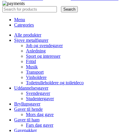
Search
Menu
Categories
Alle produkter
Sjove metalfigurer
Job og svendegaver
Anledning
Sport og interesser
Fritid
Musik
Transport
Vinholdere
Toiletrulleholdere og toiletdeco
Uddannelsesgaver
Svendegaver
Studentergaver
Bryllupsgaver
Gaver til hende
Mors dag gave
Gaver til ham
Fars dag gaver
Gavepakker