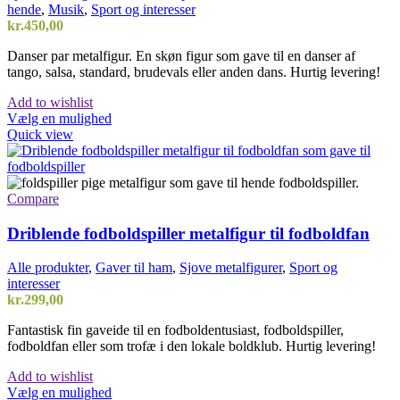
hende
,
Musik
,
Sport og interesser
kr.
450,00
Danser par metalfigur. En skøn figur som gave til en danser af
tango, salsa, standard, brudevals eller anden dans. Hurtig levering!
Add to wishlist
Vælg en mulighed
Quick view
Compare
Driblende fodboldspiller metalfigur til fodboldfan
Alle produkter
,
Gaver til ham
,
Sjove metalfigurer
,
Sport og
interesser
kr.
299,00
Fantastisk fin gaveide til en fodboldentusiast, fodboldspiller,
fodboldfan eller som trofæ i den lokale boldklub. Hurtig levering!
Add to wishlist
Dette
Vælg en mulighed