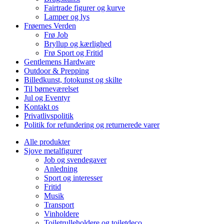
Fairtrade figurer og kurve
Lamper og lys
Frøernes Verden
Frø Job
Bryllup og kærlighed
Frø Sport og Fritid
Gentlemens Hardware
Outdoor & Prepping
Billedkunst, fotokunst og skilte
Til børneværelset
Jul og Eventyr
Kontakt os
Privatlivspolitik
Politik for refundering og returnerede varer
Alle produkter
Sjove metalfigurer
Job og svendegaver
Anledning
Sport og interesser
Fritid
Musik
Transport
Vinholdere
Toiletrulleholdere og toiletdeco