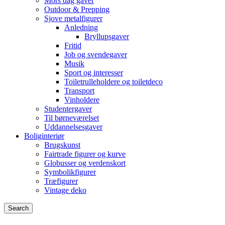
Mors dag gaver
Outdoor & Prepping
Sjove metalfigurer
Anledning
Bryllupsgaver
Fritid
Job og svendegaver
Musik
Sport og interesser
Toiletrulleholdere og toiletdeco
Transport
Vinholdere
Studentergaver
Til børneværelset
Uddannelsesgaver
Boliginteriør
Brugskunst
Fairtrade figurer og kurve
Globusser og verdenskort
Symbolikfigurer
Træfigurer
Vintage deko
Search