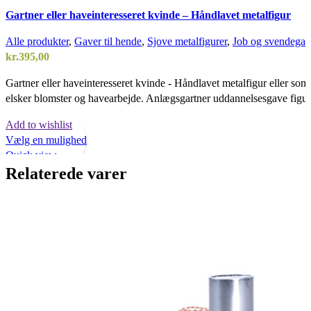
Gartner eller haveinteresseret kvinde – Håndlavet metalfigur
Alle produkter
,
Gaver til hende
,
Sjove metalfigurer
,
Job og svendegav
kr.
395,00
Gartner eller haveinteresseret kvinde - Håndlavet metalfigur eller som
elsker blomster og havearbejde. Anlægsgartner uddannelsesgave figur
Add to wishlist
Vælg en mulighed
Quick view
Relaterede varer