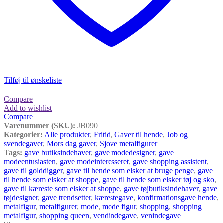
Tilføj til ønskeliste
Compare
Add to wishlist
Compare
Varenummer (SKU):
JB090
Kategorier:
Alle produkter
,
Fritid
,
Gaver til hende
,
Job og
svendegaver
,
Mors dag gaver
,
Sjove metalfigurer
Tags:
gave butiksindehaver
,
gave modedesigner
,
gave
modeentusiasten
,
gave modeinteresseret
,
gave shopping assistent
,
gave til golddigger
,
gave til hende som elsker at bruge penge
,
gave
til hende som elsker at shoppe
,
gave til hende som elsker tøj og sko
,
gave til kæreste som elsker at shoppe
,
gave tøjbutiksindehaver
,
gave
tøjdesigner
,
gave trendsetter
,
kærestegave
,
konfirmationsgave hende
,
metalfigur
,
metalfigurer
,
mode
,
mode figur
,
shopping
,
shopping
metalfigur
,
shopping queen
,
vendindegave
,
venindegave