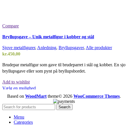
Compare
Bryllupsgave – Unik metalfigur i kobber og stål
Sjove metalfigurer
,
Anledning
,
Bryllupsgaver
,
Alle produkter
kr.
450,00
Brudepar metalfigur som gave til brudeparret i stål og kobber. En sjo
bryllupsgave eller som pynt på bryllupsbordet.
Add to wishlist
Vælg en mulighed
Quick view
Based on
WoodMart
theme© 2026
WooCommerce Themes
.
Search
Menu
Categories