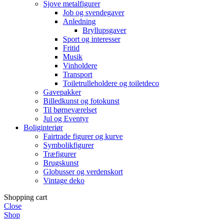
Sjove metalfigurer
Job og svendegaver
Anledning
Bryllupsgaver
Sport og interesser
Fritid
Musik
Vinholdere
Transport
Toiletrulleholdere og toiletdeco
Gavepakker
Billedkunst og fotokunst
Til børneværelset
Jul og Eventyr
Boliginteriør
Fairtrade figurer og kurve
Symbolikfigurer
Træfigurer
Brugskunst
Globusser og verdenskort
Vintage deko
Shopping cart
Close
Shop