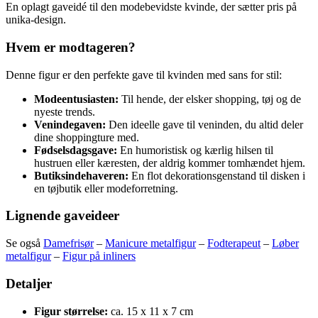
En oplagt gaveidé til den modebevidste kvinde, der sætter pris på
unika-design.
Hvem er modtageren?
Denne figur er den perfekte gave til kvinden med sans for stil:
Modeentusiasten:
Til hende, der elsker shopping, tøj og de
nyeste trends.
Venindegaven:
Den ideelle gave til veninden, du altid deler
dine shoppingture med.
Fødselsdagsgave:
En humoristisk og kærlig hilsen til
hustruen eller kæresten, der aldrig kommer tomhændet hjem.
Butiksindehaveren:
En flot dekorationsgenstand til disken i
en tøjbutik eller modeforretning.
Lignende gaveideer
Se også
Damefrisør
–
Manicure metalfigur
–
Fodterapeut
–
Løber
metalfigur
–
Figur på inliners
Detaljer
Figur størrelse:
ca. 15 x 11 x 7 cm