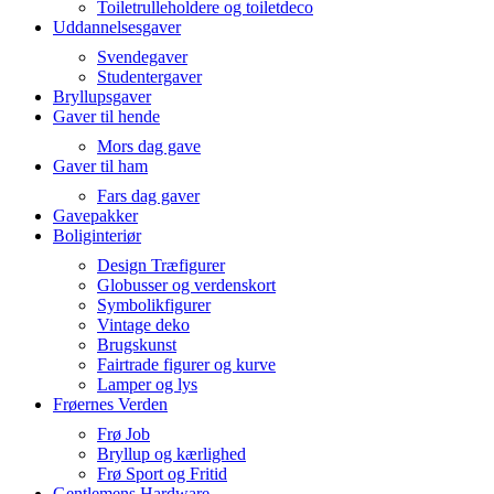
Toiletrulleholdere og toiletdeco
Uddannelsesgaver
Svendegaver
Studentergaver
Bryllupsgaver
Gaver til hende
Mors dag gave
Gaver til ham
Fars dag gaver
Gavepakker
Boliginteriør
Design Træfigurer
Globusser og verdenskort
Symbolikfigurer
Vintage deko
Brugskunst
Fairtrade figurer og kurve
Lamper og lys
Frøernes Verden
Frø Job
Bryllup og kærlighed
Frø Sport og Fritid
Gentlemens Hardware