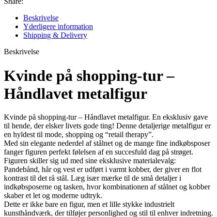
Share:
Beskrivelse
Yderligere information
Shipping & Delivery
Beskrivelse
Kvinde på shopping-tur –
Håndlavet metalfigur
Kvinde på shopping-tur – Håndlavet metalfigur. En eksklusiv gave
til hende, der elsker livets gode ting! Denne detaljerige metalfigur er
en hyldest til mode, shopping og “retail therapy”.
Med sin elegante nederdel af stålnet og de mange fine indkøbsposer
fanger figuren perfekt følelsen af en succesfuld dag på strøget.
Figuren skiller sig ud med sine eksklusive materialevalg:
Pandebånd, hår og vest er udført i varmt kobber, der giver en flot
kontrast til det rå stål. Læg især mærke til de små detaljer i
indkøbsposerne og tasken, hvor kombinationen af stålnet og kobber
skaber et let og moderne udtryk.
Dette er ikke bare en figur, men et lille stykke industrielt
kunsthåndværk, der tilføjer personlighed og stil til enhver indretning.