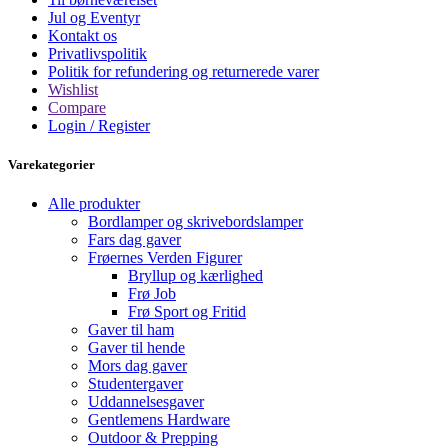
Jul og Eventyr
Kontakt os
Privatlivspolitik
Politik for refundering og returnerede varer
Wishlist
Compare
Login / Register
Varekategorier
Alle produkter
Bordlamper og skrivebordslamper
Fars dag gaver
Frøernes Verden Figurer
Bryllup og kærlighed
Frø Job
Frø Sport og Fritid
Gaver til ham
Gaver til hende
Mors dag gaver
Studentergaver
Uddannelsesgaver
Gentlemens Hardware
Outdoor & Prepping