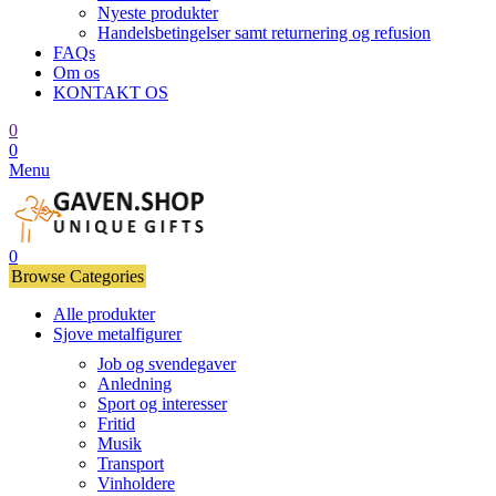
Nyeste produkter
Handelsbetingelser samt returnering og refusion
FAQs
Om os
KONTAKT OS
0
0
Menu
0
Browse Categories
Alle produkter
Sjove metalfigurer
Job og svendegaver
Anledning
Sport og interesser
Fritid
Musik
Transport
Vinholdere