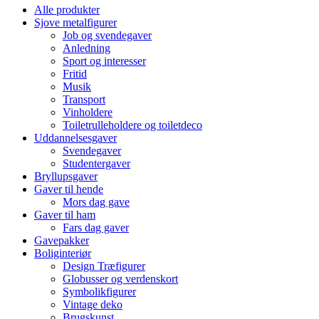
Alle produkter
Sjove metalfigurer
Job og svendegaver
Anledning
Sport og interesser
Fritid
Musik
Transport
Vinholdere
Toiletrulleholdere og toiletdeco
Uddannelsesgaver
Svendegaver
Studentergaver
Bryllupsgaver
Gaver til hende
Mors dag gave
Gaver til ham
Fars dag gaver
Gavepakker
Boliginteriør
Design Træfigurer
Globusser og verdenskort
Symbolikfigurer
Vintage deko
Brugskunst