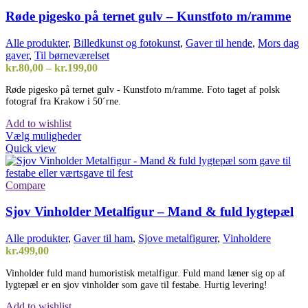
Røde pigesko på ternet gulv – Kunstfoto m/ramme
Alle produkter
,
Billedkunst og fotokunst
,
Gaver til hende
,
Mors dag
gaver
,
Til børneværelset
Prisinterval:
kr.
80,00
–
kr.
199,00
kr.80,00
Røde pigesko på ternet gulv - Kunstfoto m/ramme. Foto taget af polsk
til
fotograf fra Krakow i 50´rne.
kr.199,00
Add to wishlist
Dette
Vælg muligheder
vare
Quick view
har
flere
varianter.
Compare
Mulighederne
kan
Sjov Vinholder Metalfigur – Mand & fuld lygtepæl
vælges
på
Alle produkter
,
Gaver til ham
,
Sjove metalfigurer
,
Vinholdere
varesiden
kr.
499,00
Vinholder fuld mand humoristisk metalfigur. Fuld mand læner sig op af
lygtepæl er en sjov vinholder som gave til festabe. Hurtig levering!
Add to wishlist