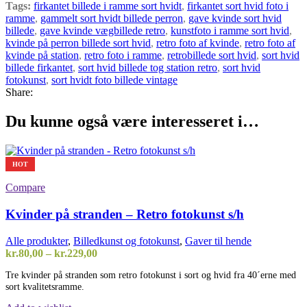
Tags:
firkantet billede i ramme sort hvidt
,
firkantet sort hvid foto i
ramme
,
gammelt sort hvidt billede perron
,
gave kvinde sort hvid
billede
,
gave kvinde vægbillede retro
,
kunstfoto i ramme sort hvid
,
kvinde på perron billede sort hvid
,
retro foto af kvinde
,
retro foto af
kvinde på station
,
retro foto i ramme
,
retrobillede sort hvid
,
sort hvid
billede firkantet
,
sort hvid billede tog station retro
,
sort hvid
fotokunst
,
sort hvidt foto billede vintage
Share:
Du kunne også være interesseret i…
HOT
Compare
Kvinder på stranden – Retro fotokunst s/h
Alle produkter
,
Billedkunst og fotokunst
,
Gaver til hende
Prisinterval:
kr.
80,00
–
kr.
229,00
kr.80,00
Tre kvinder på stranden som retro fotokunst i sort og hvid fra 40´erne med
til
sort kvalitetsramme.
kr.229,00