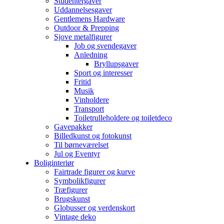
Studentergaver
Uddannelsesgaver
Gentlemens Hardware
Outdoor & Prepping
Sjove metalfigurer
Job og svendegaver
Anledning
Bryllupsgaver
Sport og interesser
Fritid
Musik
Vinholdere
Transport
Toiletrulleholdere og toiletdeco
Gavepakker
Billedkunst og fotokunst
Til børneværelset
Jul og Eventyr
Boliginteriør
Fairtrade figurer og kurve
Symbolikfigurer
Træfigurer
Brugskunst
Globusser og verdenskort
Vintage deko