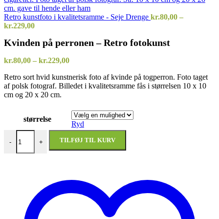
Retro kunstfoto i kvalitetsramme - Seje Drenge
kr.
80,00
–
Prisinterval:
kr.
229,00
kr.80,00
Kvinden på perronen – Retro fotokunst
til
kr.229,00
Prisinterval:
kr.
80,00
–
kr.
229,00
kr.80,00
Retro sort hvid kunstnerisk foto af kvinde på togperron. Foto taget
til
af polsk fotograf. Billedet i kvalitetsramme fås i størrelsen 10 x 10
kr.229,00
cm og 20 x 20 cm.
størrelse
Ryd
Kvinden på perronen - Retro fotokunst antal
TILFØJ TIL KURV
-
+