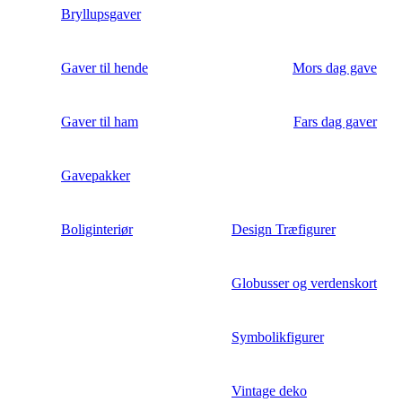
Bryllupsgaver
Gaver til hende
Mors dag gave
Gaver til ham
Fars dag gaver
Gavepakker
Boliginteriør
Design Træfigurer
Globusser og verdenskort
Symbolikfigurer
Vintage deko