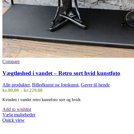
Compare
Vægtløshed i vandet – Retro sort hvid kunstfoto
Alle produkter
,
Billedkunst og fotokunst
,
Gaver til hende
Prisinterval:
kr.
80,00
–
kr.
229,00
kr.80,00
Kvinden i vandet retro kunstfoto sort og hvidt.
til
kr.229,00
Add to wishlist
Dette
Vælg muligheder
vare
Quick view
har
flere