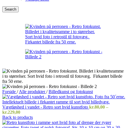
Search
Forside
/
Alle produkter
/
Billedkunst og fotokunst
Vægtløshed i vandet - Retro sort hvid kunstfoto
kr.
80,00
–
Prisinterval:
kr.
229,00
kr.80,00
Back to products
til
kr.229,00