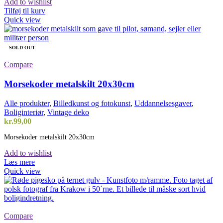
Add to wishlist
Tilføj til kurv
Quick view
SOLD OUT
Compare
Morsekoder metalskilt 20x30cm
Alle produkter
,
Billedkunst og fotokunst
,
Uddannelsesgaver
,
Boliginteriør
,
Vintage deko
kr.
99,00
Morsekoder metalskilt 20x30cm
Add to wishlist
Læs mere
Quick view
Compare