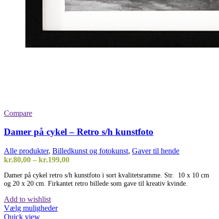
Compare
Damer på cykel – Retro s/h kunstfoto
Alle produkter
,
Billedkunst og fotokunst
,
Gaver til hende
Prisinterval:
kr.
80,00
–
kr.
199,00
kr.80,00
Damer på cykel retro s/h kunstfoto i sort kvalitetsramme. Str. 10 x 10 cm
til
og 20 x 20 cm. Firkantet retro billede som gave til kreativ kvinde.
kr.199,00
Add to wishlist
Dette
Vælg muligheder
vare
Quick view