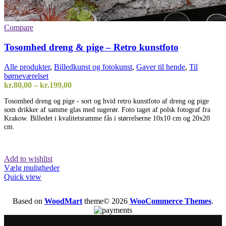
Compare
Tosomhed dreng & pige – Retro kunstfoto
Alle produkter
,
Billedkunst og fotokunst
,
Gaver til hende
,
Til
børneværelset
Prisinterval:
kr.
80,00
–
kr.
199,00
kr.80,00
Tosomhed dreng og pige - sort og hvid retro kunstfoto af dreng og pige
til
som drikker af samme glas med sugerør. Foto taget af polsk fotograf fra
kr.199,00
Krakow. Billedet i kvalitetsramme fås i størrelserne 10x10 cm og 20x20
cm.
Add to wishlist
Dette
Vælg muligheder
vare
Quick view
har
flere
Based on
WoodMart
theme© 2026
WooCommerce Themes
.
varianter.
Mulighederne
kan