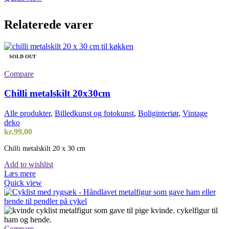
har
flere
Relaterede varer
varianter.
Mulighederne
kan
vælges
SOLD OUT
på
varesiden
Compare
Chilli metalskilt 20x30cm
Alle produkter
,
Billedkunst og fotokunst
,
Boliginteriør
,
Vintage
deko
kr.
99,00
Chilli metalskilt 20 x 30 cm
Add to wishlist
Læs mere
Quick view
Compare