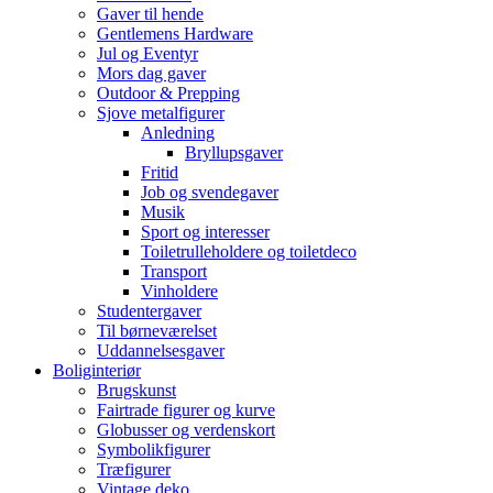
Gaver til hende
Gentlemens Hardware
Jul og Eventyr
Mors dag gaver
Outdoor & Prepping
Sjove metalfigurer
Anledning
Bryllupsgaver
Fritid
Job og svendegaver
Musik
Sport og interesser
Toiletrulleholdere og toiletdeco
Transport
Vinholdere
Studentergaver
Til børneværelset
Uddannelsesgaver
Boliginteriør
Brugskunst
Fairtrade figurer og kurve
Globusser og verdenskort
Symbolikfigurer
Træfigurer
Vintage deko