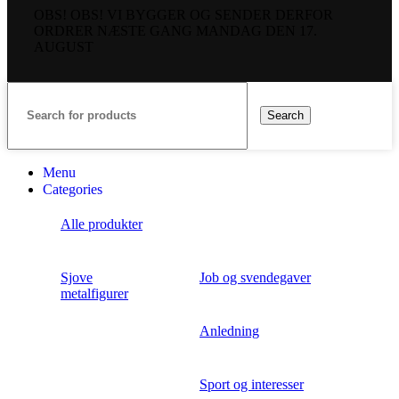
vælges
OBS! OBS! VI BYGGER OG SENDER DERFOR
på
ORDRER NÆSTE GANG MANDAG DEN 17.
varesiden
AUGUST
Search
Menu
Categories
Alle produkter
Sjove
Job og svendegaver
metalfigurer
Anledning
Sport og interesser