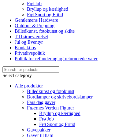
Frø Job
Bryllup og kærlighed
Frø Sport og Fritid
Gentlemens Hardware
Outdoor & Prepping
Billedkunst, fotokunst og skilte
Til børneværelset
Jul og Eventyr
Kontakt os
Privatlivspolitik
Politik for refundering og returnerede varer
Select category
Alle produkter
Billedkunst og fotokunst
Bordlamper og skrivebordslamper
Fars dag gaver
Frøernes Verden Figurer
Bryllup og kærlighed
Frø Job
Frø Sport og Fritid
Gavepakker
Gaver til ham