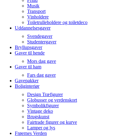
Fritid
Musik
Transport
Vinholdere
Toiletrulleholdere og toiletdeco
Uddannelsesgaver
Svendegaver
Studentergaver
Bryllupsgaver
Gaver til hende
Mors dag gave
Gaver til ham
Fars dag gaver
Gavepakker
Boliginteriør
Design Træfigurer
Globusser og verdenskort
Symbolikfigurer
Vintage deko
Brugskunst
Fairtrade figurer og kurve
Lamper og lys
Frøernes Verden