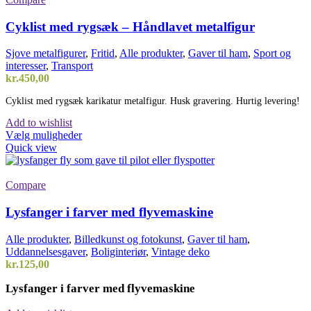
Cyklist med rygsæk – Håndlavet metalfigur
Sjove metalfigurer
,
Fritid
,
Alle produkter
,
Gaver til ham
,
Sport og
interesser
,
Transport
kr.
450,00
Cyklist med rygsæk karikatur metalfigur. Husk gravering. Hurtig levering!
Add to wishlist
Dette
Vælg muligheder
vare
Quick view
har
flere
varianter.
Compare
Mulighederne
kan
Lysfanger i farver med flyvemaskine
vælges
på
Alle produkter
,
Billedkunst og fotokunst
,
Gaver til ham
,
varesiden
Uddannelsesgaver
,
Boliginteriør
,
Vintage deko
kr.
125,00
Lysfanger i farver med flyvemaskine