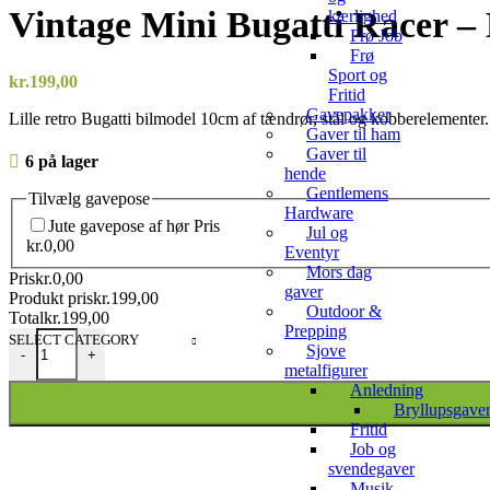
Vintage Mini Bugatti Racer –
kærlighed
Frø Job
Frø
Sport og
kr.
199,00
Fritid
Gavepakker
Lille retro Bugatti bilmodel 10cm af tændrør, stål og kobberelementer.
Gaver til ham
Gaver til
6 på lager
hende
Gentlemens
Tilvælg gavepose
Hardware
Jute gavepose af hør
Pris
Jul og
kr.
0,00
Eventyr
Mors dag
Pris
kr.
0,00
gaver
Produkt pris
kr.
199,00
Outdoor &
Total
kr.
199,00
Prepping
Vintage Mini Bugatti Racer – Håndlavet Metaldesign antal
SELECT CATEGORY
Sjove
-
+
metalfigurer
Anledning
Bryllupsgave
Fritid
Job og
svendegaver
Musik