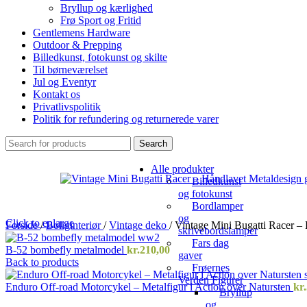
Bryllup og kærlighed
Frø Sport og Fritid
Gentlemens Hardware
Outdoor & Prepping
Billedkunst, fotokunst og skilte
Til børneværelset
Jul og Eventyr
Kontakt os
Privatlivspolitik
Politik for refundering og returnerede varer
Search
Alle produkter
Billedkunst
og fotokunst
Bordlamper
og
Click to enlarge
Forside
/
Boliginteriør
/
Vintage deko
/
Vintage Mini Bugatti Racer –
skrivebordslamper
Fars dag
B-52 bombefly metalmodel
kr.
210,00
gaver
Back to products
Frøernes
Verden Figurer
Enduro Off-road Motorcykel – Metalfigur i Action over Natursten
kr.
Bryllup
og