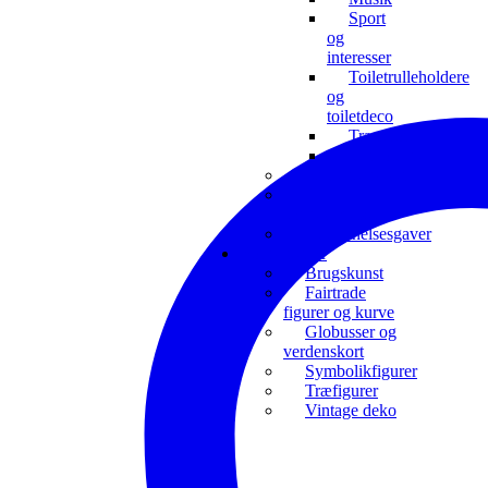
Sport
og
interesser
Toiletrulleholdere
og
toiletdeco
Transport
Vinholdere
Studentergaver
Til
børneværelset
Uddannelsesgaver
Boliginteriør
Brugskunst
Fairtrade
figurer og kurve
Globusser og
verdenskort
Symbolikfigurer
Træfigurer
Vintage deko