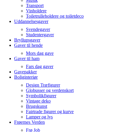
Musik
Transport
Vinholdere
Toiletrulleholdere og toiletdeco
Uddannelsesgaver
Svendegaver
Studentergaver
Bryllupsgaver
Gaver til hende
Mors dag gave
Gaver til ham
Fars dag gaver
Gavepakker
Boliginteriør
Design Træfigurer
Globusser og verdenskort
Symbolikfigurer
Vintage deko
Brugskunst
Fairtrade figurer og kurve
Lamper og lys
Frøernes Verden
Frø Job