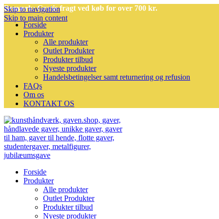
Bemærk: Gratis fragt ved køb for over 700 kr.
Skip to navigation
Skip to main content
Forside
Produkter
Alle produkter
Outlet Produkter
Produkter tilbud
Nyeste produkter
Handelsbetingelser samt returnering og refusion
FAQs
Om os
KONTAKT OS
Forside
Produkter
Alle produkter
Outlet Produkter
Produkter tilbud
Nyeste produkter