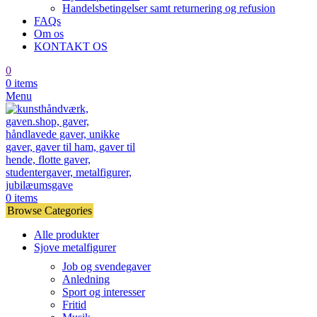
Handelsbetingelser samt returnering og refusion
FAQs
Om os
KONTAKT OS
0
0
items
Menu
0
items
Browse Categories
Alle produkter
Sjove metalfigurer
Job og svendegaver
Anledning
Sport og interesser
Fritid